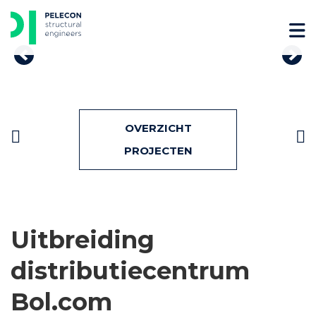
Skip
to
content
Previous
Nex
Bericht
OVERZICHT
navigatie
PROJECTEN
Uitbreiding
distributiecentrum
Bol.com