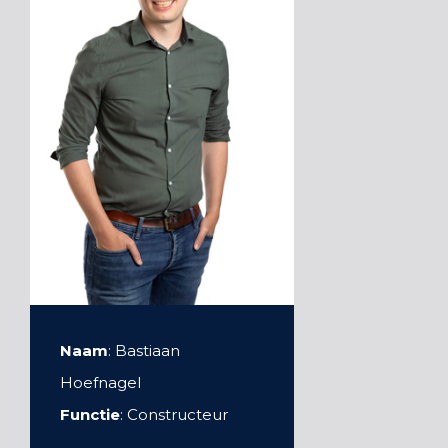
Naam
: Bastiaan
Hoefnagel
Functie
: Constructeur