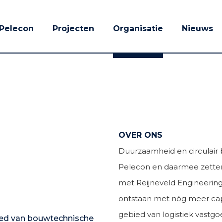
Pelecon
Projecten
Organisatie
Nieuws
Team Gouda
OVER ONS
Duurzaamheid en circulair b
Pelecon en daarmee zetten 
met Reijneveld Engineering
ontstaan met nóg meer capac
gebied van logistiek vastgo
ied van bouwtechnische