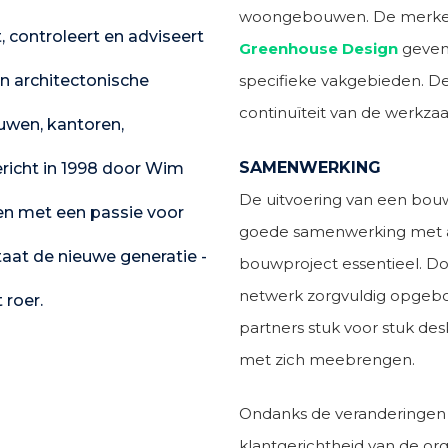
woongebouwen. De merk
, controleert en adviseert
Greenhouse Design
geven 
specifieke vakgebieden. De 
an architectonische
continuïteit van de werkz
uwen, kantoren,
SAMENWERKING
richt in 1998 door Wim
De uitvoering van een bouw
en met een passie voor
goede samenwerking met al
aat de nieuwe generatie -
bouwproject essentieel. Do
netwerk zorgvuldig opgebo
 roer.
partners stuk voor stuk des
met zich meebrengen.
Ondanks de veranderingen bli
klantgerichtheid van de org