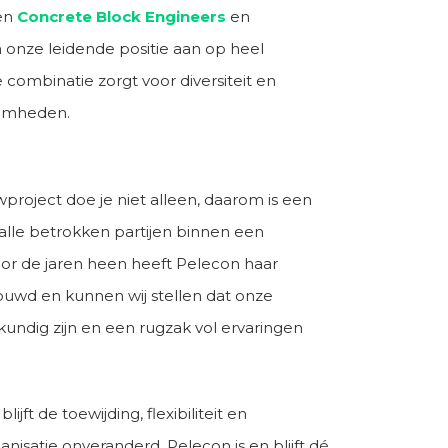
en
Concrete Block Engineers
en
onze leidende positie aan op heel
combinatie zorgt voor diversiteit en
aamheden.
project doe je niet alleen, daarom is een
le betrokken partijen binnen een
or de jaren heen heeft Pelecon haar
uwd en kunnen wij stellen dat onze
kundig zijn en een rugzak vol ervaringen
jft de toewijding, flexibiliteit en
anisatie onveranderd. Pelecon is en blijft dé