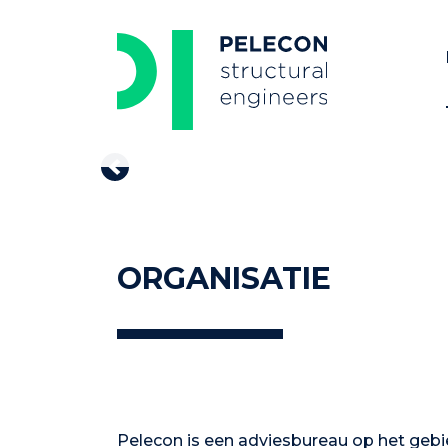
Skip
to
content
Previous
ORGANISATIE
Pelecon is een adviesbureau op het geb