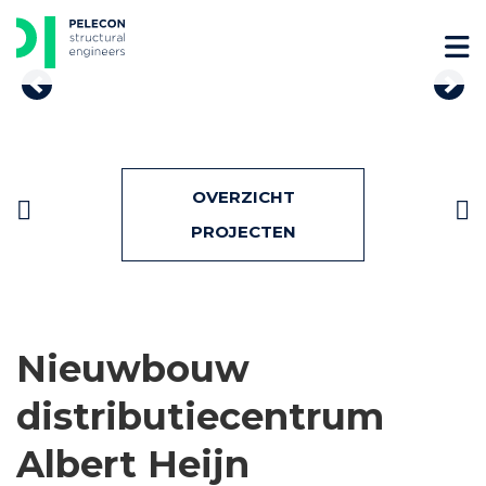
Skip
to
content
Previous
Nex
Bericht
OVERZICHT
navigatie
PROJECTEN
Nieuwbouw
distributiecentrum
Albert Heijn