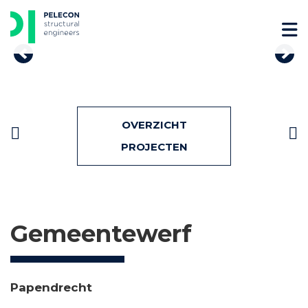
Skip
to
content
Previous
Nex
Bericht
OVERZICHT
navigatie
PROJECTEN
Gemeentewerf
Papendrecht