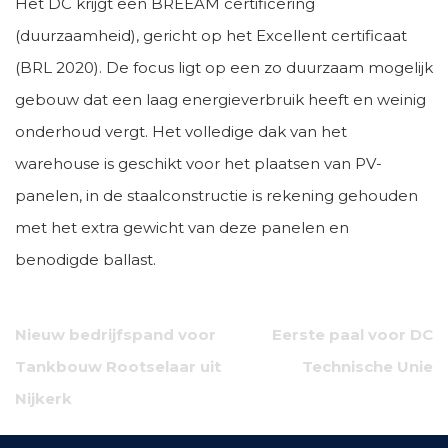
Het DC krijgt een BREEAM certificering
(duurzaamheid), gericht op het Excellent certificaat
(BRL 2020). De focus ligt op een zo duurzaam mogelijk
gebouw dat een laag energieverbruik heeft en weinig
onderhoud vergt. Het volledige dak van het
warehouse is geschikt voor het plaatsen van PV-
panelen, in de staalconstructie is rekening gehouden
met het extra gewicht van deze panelen en
benodigde ballast.
Bericht
Nieuw bedrijfspand voor
Eerste paal voor DC
navigatie
Tankbouw Rootselaar uit
Technische Unie
Nijkerk