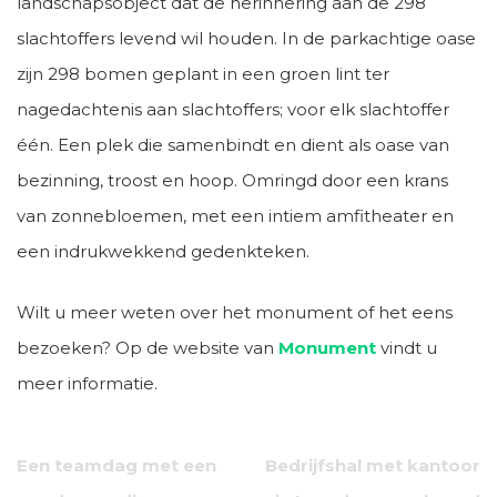
landschapsobject dat de herinnering aan de 298
slachtoffers levend wil houden. In de parkachtige oase
zijn 298 bomen geplant in een groen lint ter
nagedachtenis aan slachtoffers; voor elk slachtoffer
één. Een plek die samenbindt en dient als oase van
bezinning, troost en hoop. Omringd door een krans
van zonnebloemen, met een intiem amfitheater en
een indrukwekkend gedenkteken.
Wilt u meer weten over het monument of het eens
bezoeken? Op de website van
Monument
vindt u
meer informatie.
Bericht
Een teamdag met een
Bedrijfshal met kantoor
navigatie