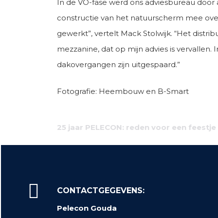
In de VO-fase werd ons adviesbureau door
constructie van het natuurscherm mee over 
gewerkt”, vertelt Mack Stolwijk. “Het distr
mezzanine, dat op mijn advies is vervallen.
dakovergangen zijn uitgespaard.”
Fotografie: Heembouw en B-Smart
Bericht
25 jaar PELECON: reden voor een feestje
navigatie
CONTACTGEGEVENS:
Pelecon Gouda