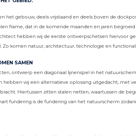
 HET GEBIED.
n het gebouw, deels vrijstaand en deels boven de dockposi
en frame, dat in de komende maanden en jaren begroeid za
architect hebben wij de eerste ontwerpschetsen hiervoor g
id. Zo komen natuur, architectuur, technologie en functiona
OMEN SAMEN
, ontwierp een diagonaal lijnenspel in het natuurscherm, v
rom hebben wij een alternatieve oplossing uitgedacht, met 
gebracht. Hiertussen zitten stalen netten, waartussen de be
t fundering is de fundering van het natuurscherm zodanig