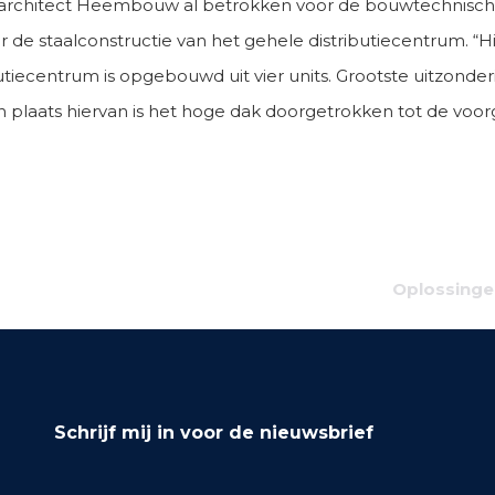
 architect Heembouw al betrokken voor de bouwtechnische 
de staalconstructie van het gehele distributiecentrum. “Hi
ibutiecentrum is opgebouwd uit vier units. Grootste uitzonde
 In plaats hiervan is het hoge dak doorgetrokken tot de voo
Oplossinge
Schrijf mij in voor de nieuwsbrief