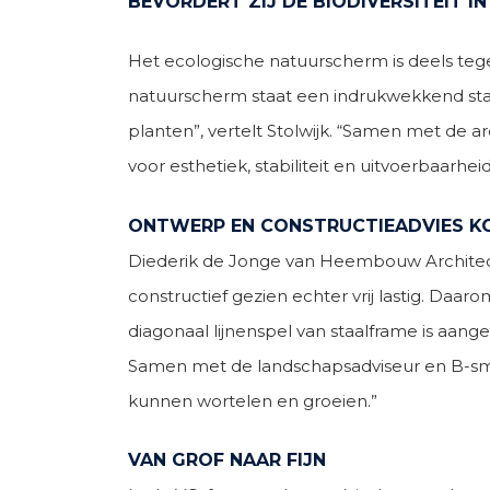
BEVORDERT ZIJ DE BIODIVERSITEIT IN
Het ecologische natuurscherm is deels tege
natuurscherm staat een indrukwekkend stal
planten”, vertelt Stolwijk. “Samen met de 
voor esthetiek, stabiliteit en uitvoerbaarhe
ONTWERP EN CONSTRUCTIEADVIES K
Diederik de Jonge van Heembouw Architecten
constructief gezien echter vrij lastig. Daa
diagonaal lijnenspel van staalframe is aan
Samen met de landschapsadviseur en B-smar
kunnen wortelen en groeien.”
VAN GROF NAAR FIJN