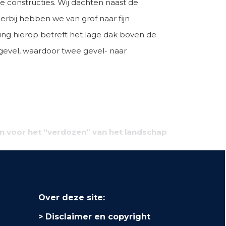
constructies. Wij dachten naast de
erbij hebben we van grof naar fijn
ring hierop betreft het lage dak boven de
rgevel, waardoor twee gevel- naar
n voor het “verdozen” van het landschap
Over deze site:
Disclaimer en copyright