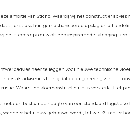
eze ambitie van Stichd. Waarbij wij het constructief advi
 Zodat zij er straks hun gemechaniseerde opslag en afhandel
wij het steeds opnieuw als een inspirerende uitdaging zien
nt ontwerpadvies neer te leggen voor nieuwe technische vloe
oor ons als adviseur is hierbij dat de engineering van de c
tie. Waarbij de vloerconstructie niet is versterkt. Het pro
t met een bestaande hoogte van een standaard logistieke h
, wanneer het nieuw gebouwd wordt, tot wel 35 meter hoog