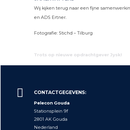
Wij kijken terug naar een fijne samenwerki
en ADS Ertner.
Fotografie: Stichd – Tilburg
Bericht
Trots op nieuwe opdrachtgever Jysk!
navigatie
CONTACTGEGEVENS:
Pelecon Gouda
Stationsplein 9f
2801 AK Gouda
Nederland