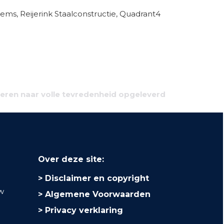
ems, Reijerink Staalconstructie, Quadrant4
eren naar volle tevredenheid opgeleverd
Over deze site:
Disclaimer en copyright
uw
Algemene Voorwaarden
Privacy verklaring