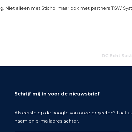
ng. Niet alleen met Stichd, maar ook met partners TGW Syst
DC Echt Sust
Schrijf mij in voor de nieuwsbrief
Als eerste op de hoogte van onze projecten? Laat 
naam en e-mailadres achter.