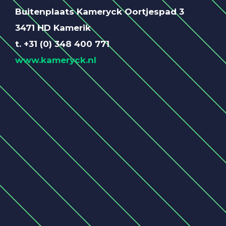
Buitenplaats Kameryck Oortjespad 3
3471 HD Kamerik
t. +31 (0) 348 400 771
www.kameryck.nl