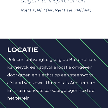
dagen, te inspireren en
aan het denken te zetten.
LOCATIE
Pelecon ontvangt u graag op Buitenplaats
Kameryck: een stijlvolle locatie omgeven
door groen en slechts op een steenworp
afstand van zowel Utrecht als Amsterdam.
Er is ruimschoots parkeergelegenheid op
het terrein