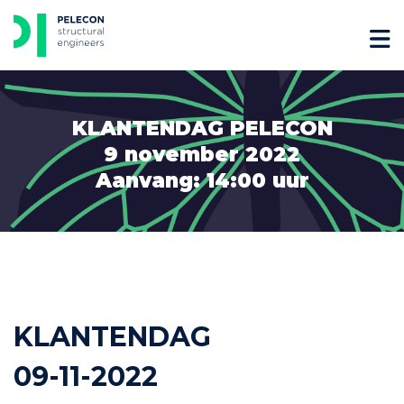
Skip
to
content
KLANTENDAG PELECON
9 november 2022
Aanvang: 14:00 uur
KLANTENDAG
09-11-2022